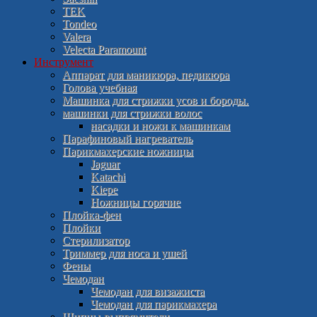
TEK
Tondeo
Valera
Velecta Paramount
Инструмент
Аппарат для маникюра, педикюра
Голова учебная
Машинка для стрижки усов и бороды.
машинки для стрижки волос
насадки и ножи к машинкам
Парафиновый нагреватель
Парикмахерские ножницы
Jaguar
Katachi
Kiepe
Ножницы горячие
Плойка-фен
Плойки
Стерилизатор
Триммер для носа и ушей
Фены
Чемодан
Чемодан для визажиста
Чемодан для парикмахера
Щипцы-выпрямители