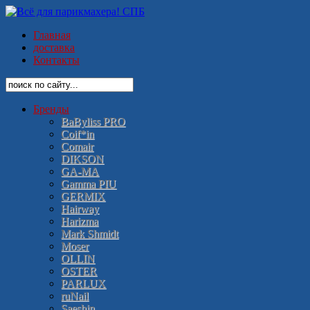
Главная
доставка
Контакты
Бренды
BaByliss PRO
Coif*in
Comair
DIKSON
GA-MA
Gamma PIU
GERMIX
Hairway
Harizma
Mark Shmidt
Moser
OLLIN
OSTER
PARLUX
ruNail
Saeshin