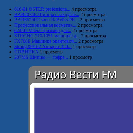
616-91 OSTER professiona...
4 просмотра
BAB2074E Щипцы с закруглё...
2 просмотра
BAB6520RE Фен BaByliss PR...
2 просмотра
Профессиональная косметик...
2 просмотра
624.01 Valera Триммер для...
2 просмотра
STRONG 210/105L машинка д...
2 просмотра
FX768E Машинка окантовоч...
2 просмотра
Strong 90/102 Аппарат 350...
1 просмотр
НОВИНКА
1 просмотр
207MS Щипцы — гофре...
1 просмотр
Радио Вести FM