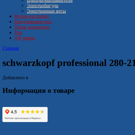
Электробигуди
Электронные весы
Купон на скидку
Предложения дня
Проф. косметика
Топ
УФ лампа
Главная
schwarzkopf professional 280-2
Добавлено в
Информация о товаре