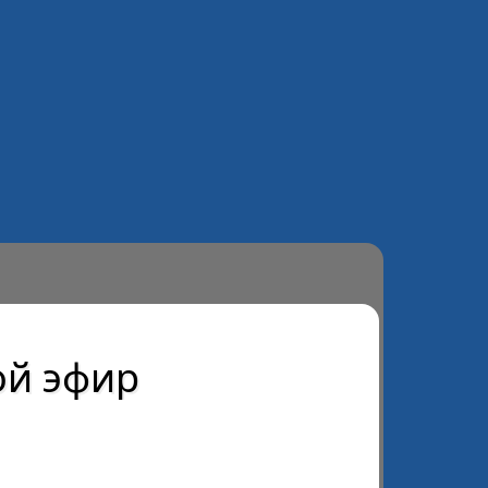
й эфир