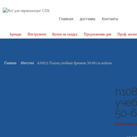
Главная
доставка
Контакты
Бренды
Инструмент
Купон на скидку
Предложения дня
Проф. косме
Главная
Harizma
h10821 Голова учебная брюнет 50-60 см нейлон
h108
уче
50-6
Добавлено 