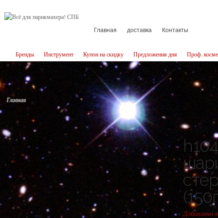
Главная
доставка
Контакты
Бренды
Инструмент
Купон на скидку
Предложения дня
Проф. косме
Главная
h10
шар
сте
(150г
Добавлено в