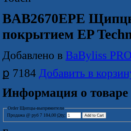
BAB2670EPE Щипцы
покрытием EP Techno
Добавлено в
BaByliss PR
ք 7184
Добавить в корзин
Информация о товаре
Order Щипцы-выпрямители
Продажа
@ руб 7 184,00
Qty
: