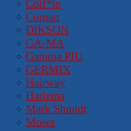
Coif*in
Comair
DIKSON
GA-MA
Gamma PIU
GERMIX
Hairway
Harizma
Mark Shmidt
Moser