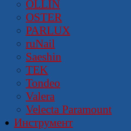
OLLIN
OSTER
PARLUX
ruNail
Saeshin
TEK
Tondeo
Valera
Velecta Paramount
Инструмент