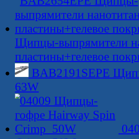
Щипцы-выпрямители н
пластины+гелевое покр
BAB2191SEPE Щипцы
63W
04