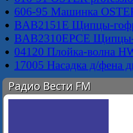
606-95 Машинка OSTER 
BAB2151E Щипцы-гофре
BAB2310EPCE Щипцы-г
04120 Плойка-волна HW
17005 Насадка д/фена д
Радио Вести FM