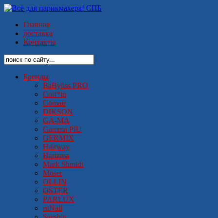
Главная
доставка
Контакты
Бренды
BaByliss PRO
Coif*in
Comair
DIKSON
GA-MA
Gamma PIU
GERMIX
Hairway
Harizma
Mark Shmidt
Moser
OLLIN
OSTER
PARLUX
ruNail
Saeshin