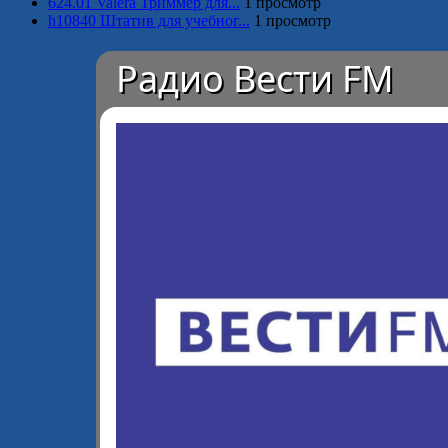
624.01 Valera Триммер для...
1 просмотр
h10840 Штатив для учебног...
1 просмотр
Радио Вести FM