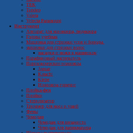
TEK
Tondeo
Valera
Velecta Paramount
Инструмент
Аппарат для маникюра, педикюра
Голова учебная
Машинка для стрижки усов и бороды.
машинки для стрижки волос
насадки и ножи к машинкам
Парафиновый нагреватель
Парикмахерские ножницы
Jaguar
Katachi
Kiepe
Ножницы горячие
Плойка-фен
Плойки
Стерилизатор
Триммер для носа и ушей
Фены
Чемодан
Чемодан для визажиста
Чемодан для парикмахера
Щипцы-выпрямители