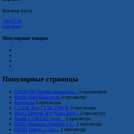
Корзина пуста
View Cart
Checkout
Популярные товары
Популярные страницы
h10201-09 Профессиональны...
5 просмотров
Прайс Estel Краситель
4 просмотра
Контакты
3 просмотра
CLcl5R Фен CL5R 2300 W
3 просмотра
04102 Щипцы HW Nano Silve...
2 просмотра
Прайс L’OREAL (лоре...
2 просмотра
02035 Машинка Hairway I-T...
2 просмотра
625.01 Valera — Три...
2 просмотра