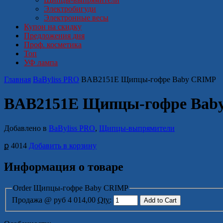
Электробигуди
Электронные весы
Купон на скидку
Предложения дня
Проф. косметика
Топ
УФ лампа
Главная
BaByliss PRO
BAB2151E Щипцы-гофре Baby CRIMP
BAB2151E Щипцы-гофре Bab
Добавлено в
BaByliss PRO
,
Щипцы-выпрямители
ք 4014
Добавить в корзину
Информация о товаре
Order Щипцы-гофре Baby CRIMP
Продажа
@ руб 4 014,00
Qty
: