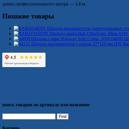
длина профессионального шнура — 1,8 м.
Похожие товары
04009 Щ
поиск товаров по артикулу или названию
Корзина