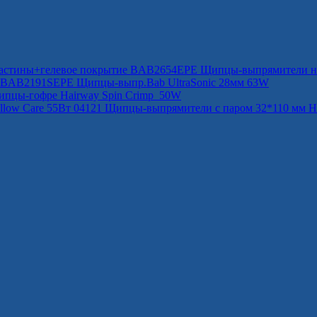
BAB2654EPE Щипцы-выпрямители на
BAB2191SEPE Щипцы-выпр.Bab UltraSonic 28мм 63W
ипцы-гофре Hairway Spin Crimp 50W
04121 Щипцы-выпрямители с паром 32*110 мм H