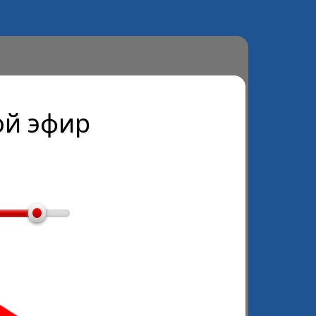
й эфир