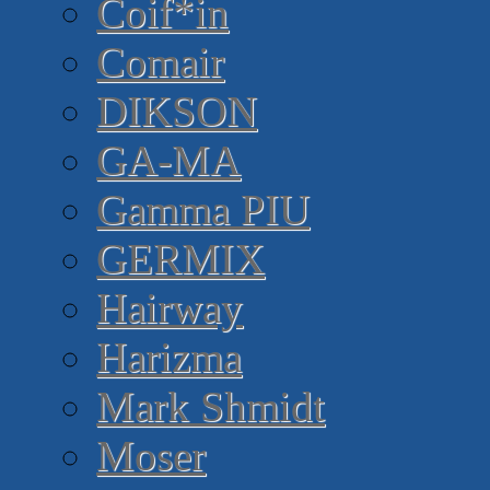
Coif*in
Comair
DIKSON
GA-MA
Gamma PIU
GERMIX
Hairway
Harizma
Mark Shmidt
Moser