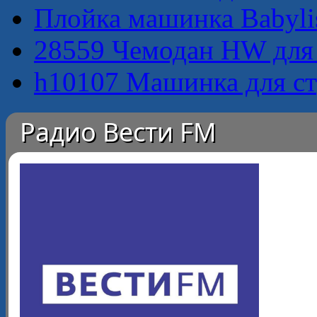
Плойка машинка Babyliss
28559 Чемодан HW для в
h10107 Машинка для ст
Радио Вести FM