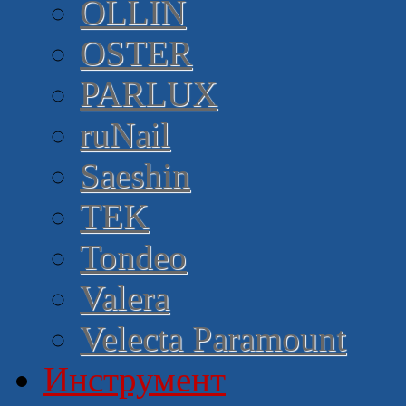
OLLIN
OSTER
PARLUX
ruNail
Saeshin
TEK
Tondeo
Valera
Velecta Paramount
Инструмент