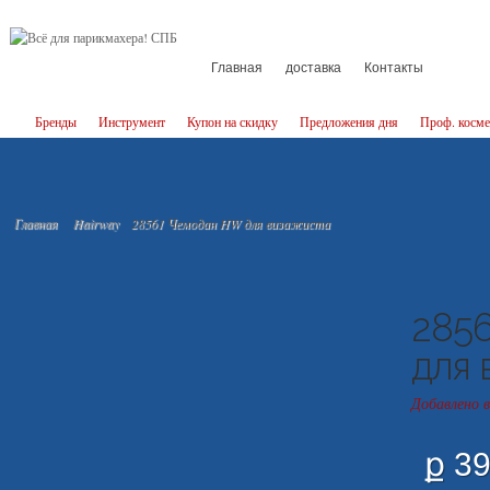
Главная
доставка
Контакты
Бренды
Инструмент
Купон на скидку
Предложения дня
Проф. косме
Главная
Hairway
28561 Чемодан HW для визажиста
285
для 
Добавлено 
ք 3