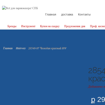
Главная
доставка
Контакты
Бренды
Инструмент
Купон на скидку
Предложения дня
Проф. косме
Главная
Hairway
28540-07 Чемодан красный HW
285
кра
Добавлено 
ք 2