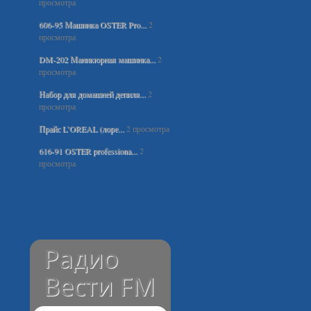
просмотра
606-95 Машинка OSTER Pro...
2
просмотра
DM-202 Маникюрная машинка...
2
просмотра
Набор для домашней депиля...
2
просмотра
Прайс L’OREAL (лоре...
2 просмотра
616-91 OSTER professiona...
2
просмотра
Радио
Вести FM