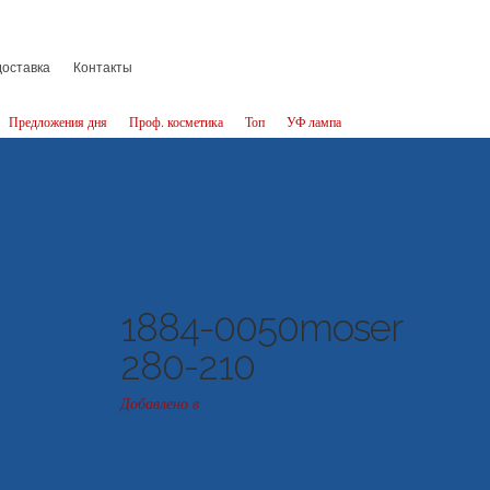
доставка
Контакты
Предложения дня
Проф. косметика
Топ
УФ лампа
1884-0050moser
280-210
Добавлено в