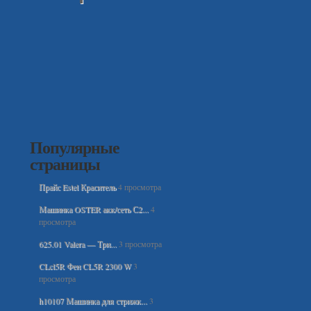
Популярные
страницы
Прайс Estel Краситель
4 просмотра
Машинка OSTER акк/сеть С2...
4
просмотра
625.01 Valera — Три...
3 просмотра
CLcl5R Фен CL5R 2300 W
3
просмотра
h10107 Машинка для стрижк...
3