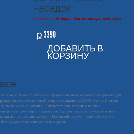
насадок
Добавлено в
Аппарат для маникюра, педикюра
ք 3390
ДОБАВИТЬ В
КОРЗИНУ
варе
ками Lina Mercedes 25000 об/мин Профессиональная машинка с набором насадок
ррекции искусственных ногтей, скорость вращения до 25000 об./мин. Плавная
до высоких (25 000 об/мин.). Работает от сети, предельно проста в
ным регулятором скорости и реверсом. Удобное гнездо для рукоятки позволит
вариант для начинающих мастеров. Маленький вес ручки. Удобный регулятор
ый предохранитель защищает от перегрузок.