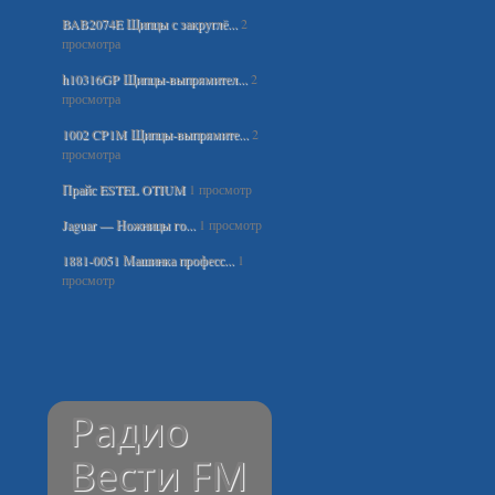
BAB2074E Щипцы с закруглё...
2
просмотра
h10316GP Щипцы-выпрямител...
2
просмотра
1002 CP1M Щипцы-выпрямите...
2
просмотра
Прайс ESTEL OTIUM
1 просмотр
Jaguar — Ножницы го...
1 просмотр
1881-0051 Машинка професс...
1
просмотр
Радио
Вести FM