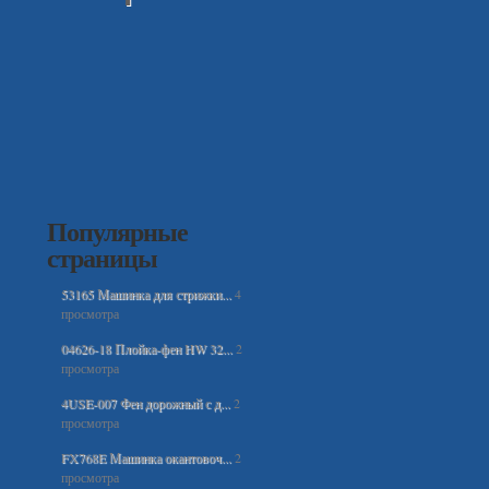
Популярные
страницы
53165 Машинка для стрижки...
4
просмотра
04626-18 Плойка-фен HW 32...
2
просмотра
4USE-007 Фен дорожный с д...
2
просмотра
FX768E Машинка окантовоч...
2
просмотра