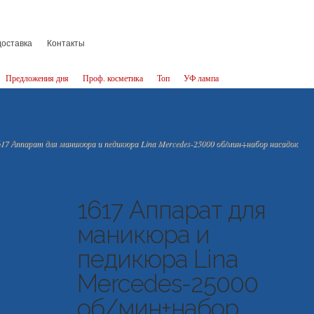
доставка
Контакты
Предложения дня
Проф. косметика
Топ
УФ лампа
17 Аппарат для маникюра и педикюра Lina Mercedes-25000 об/мин+набор насадок
1617 Аппарат для
маникюра и
педикюра Lina
Mercedes-25000
об/мин+набор