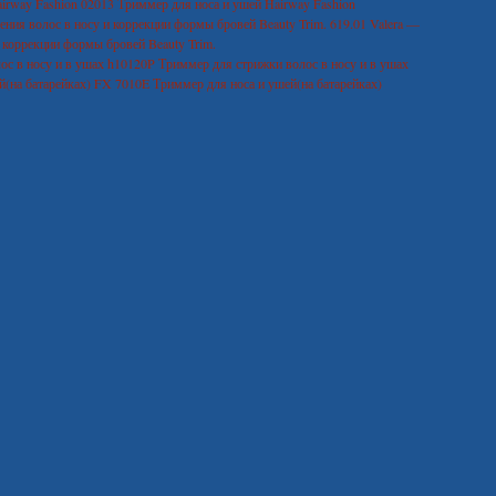
02013 Триммер для носа и ушей Hairway Fashion
619.01 Valera —
 коррекции формы бровей Beauty Trim.
h10120P Триммер для стрижки волос в носу и в ушах
FX 7010E Триммер для носа и ушей(на батарейках)