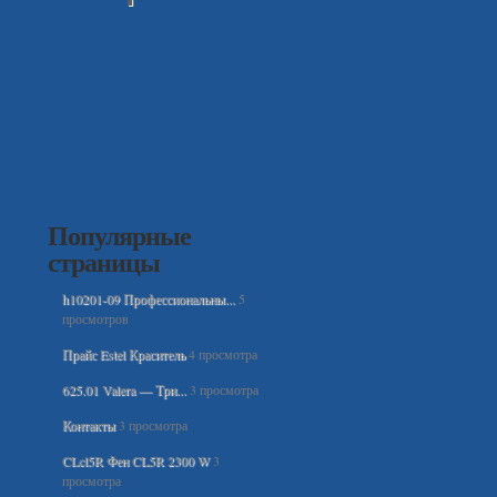
Популярные
страницы
h10201-09 Профессиональны...
5
просмотров
Прайс Estel Краситель
4 просмотра
625.01 Valera — Три...
3 просмотра
Контакты
3 просмотра
CLcl5R Фен CL5R 2300 W
3
просмотра