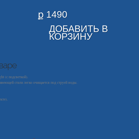
ք 1490
ДОБАВИТЬ В
КОРЗИНУ
варе
ht (с подсветкой).
авеющей стали легко очищается под струей воды.
кте).