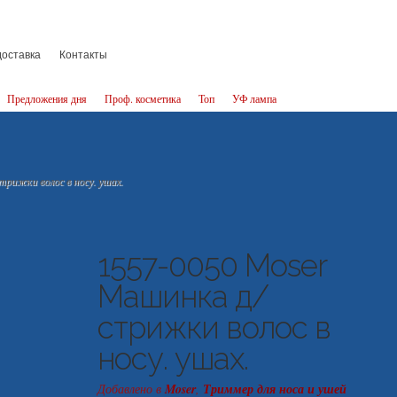
доставка
Контакты
Предложения дня
Проф. косметика
Топ
УФ лампа
рижки волос в носу. ушах.
1557-0050 Moser
Машинка д/
стрижки волос в
носу. ушах.
Добавлено в
Moser
,
Триммер для носа и ушей