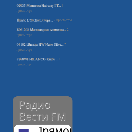
02035 Машинка Hairway I-T...
2
просмотра
Прайс L’OREAL (лоре...
2 просмотра
DM-202 Маникюрная машинка...
2
просмотра
04102 Щипцы HW Nano Silve...
2
просмотра
8260WH-BLANCO Kiepe ̵...
1
просмотр
Радио
Вести FM
Прямой