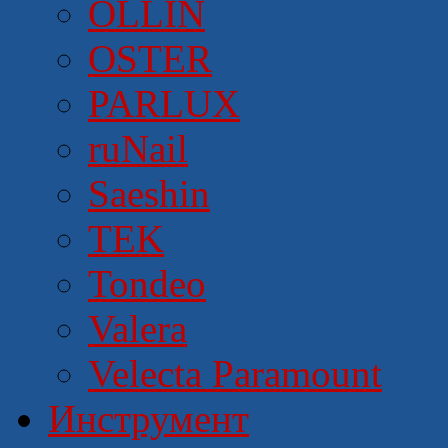
OLLIN
OSTER
PARLUX
ruNail
Saeshin
TEK
Tondeo
Valera
Velecta Paramount
Инструмент