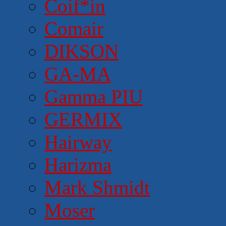
Coif*in
Comair
DIKSON
GA-MA
Gamma PIU
GERMIX
Hairway
Harizma
Mark Shmidt
Moser