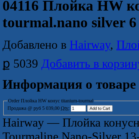
04116 Плойка HW ко
tourmal.nano silver
Добавлено в
Hairway
,
Пло
ք 5039
Добавить в корзин
Информация о товаре
Order Плойка HW конус titanium-tourmal
Продажа
@ руб 5 039,00
Qty
:
Hairway — Плойка конусна
Tourmaline Nano-Silver 13