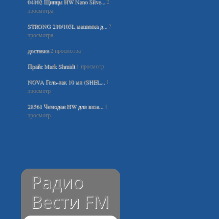
04102 Щипцы HW Nano Silve...
2
просмотра
STRONG 210/105L машинка д...
2
просмотра
доставка
2 просмотра
Прайс Mark Shmidt
1 просмотр
NOVA Гель-лак 10 мл (SHEL...
1
просмотр
28561 Чемодан HW для виза...
1
просмотр
Радио
Вести FM