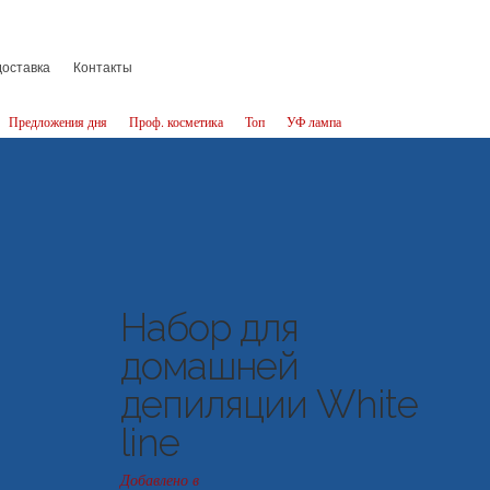
доставка
Контакты
Предложения дня
Проф. косметика
Топ
УФ лампа
Набор для
домашней
депиляции White
line
Добавлено в